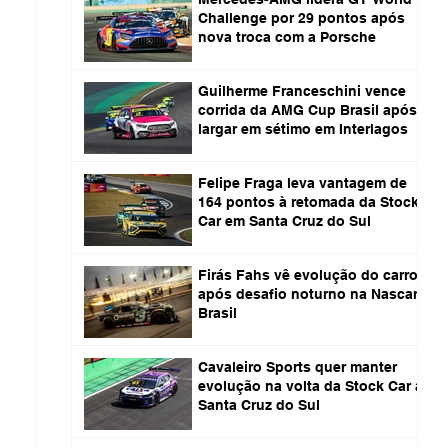
Challenge por 29 pontos após
nova troca com a Porsche
Guilherme Franceschini vence
corrida da AMG Cup Brasil após
largar em sétimo em Interlagos
Felipe Fraga leva vantagem de
164 pontos à retomada da Stock
Car em Santa Cruz do Sul
Firás Fahs vê evolução do carro
após desafio noturno na Nascar
Brasil
Cavaleiro Sports quer manter
evolução na volta da Stock Car a
Santa Cruz do Sul