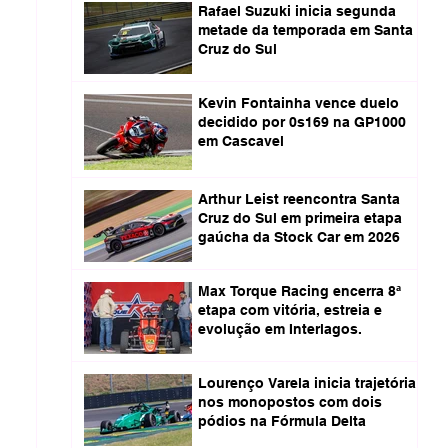
Rafael Suzuki inicia segunda
metade da temporada em Santa
Cruz do Sul
Kevin Fontainha vence duelo
decidido por 0s169 na GP1000
em Cascavel
Arthur Leist reencontra Santa
Cruz do Sul em primeira etapa
gaúcha da Stock Car em 2026
Max Torque Racing encerra 8ª
etapa com vitória, estreia e
evolução em Interlagos.
Lourenço Varela inicia trajetória
nos monopostos com dois
pódios na Fórmula Delta