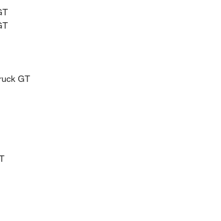
 GT
 GT
Truck GT
GT