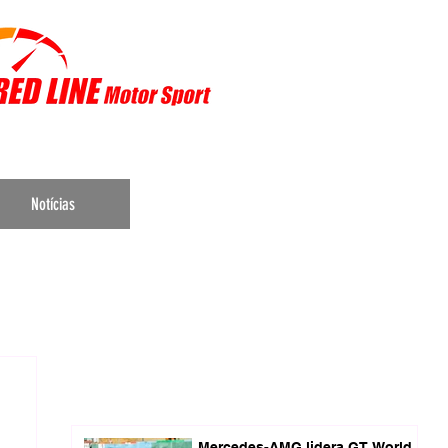
r Sports
Notícias
Mercedes-AMG lidera GT World