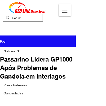
Your Ultimate Destination for Motor
Sports
Post
Notícias
Passarino Lidera GP1000
Notícias
Após Problemas de
Marketing
Gandola em Interlagos
Sala de Notícias
Press Releases
Curiosidades