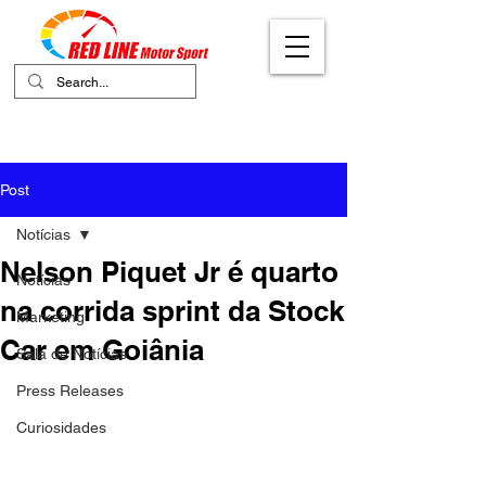
Your Ultimate Destination for Motor
Sports
Post
Notícias
Nelson Piquet Jr é quarto
Notícias
na corrida sprint da Stock
Marketing
Car em Goiânia
Sala de Notícias
Press Releases
Curiosidades