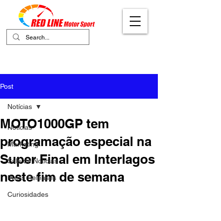
Your Ultimate Destination for Motor
Sports
Post
Notícias
MOTO1000GP tem
Notícias
programação especial na
Marketing
Super Final em Interlagos
Sala de Notícias
neste fim de semana
Press Releases
Curiosidades