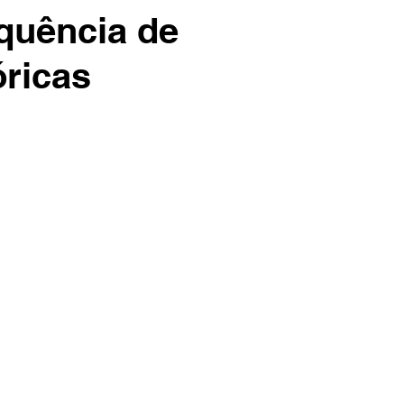
equência de
óricas