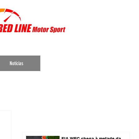
r Sports
Notícias
FIA WEC chega à metade da