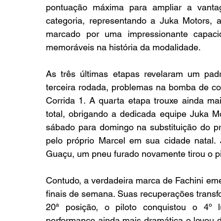
pontuação máxima para ampliar a vantag
categoria, representando a Juka Motors, 
marcado por uma impressionante capaci
memoráveis na história da modalidade.
As três últimas etapas revelaram um padr
terceira rodada, problemas na bomba de co
Corrida 1. A quarta etapa trouxe ainda ma
total, obrigando a dedicada equipe Juka M
sábado para domingo na substituição do pr
pelo próprio Marcel em sua cidade natal.
Guaçu, um pneu furado novamente tirou o pil
Contudo, a verdadeira marca de Fachini em
finais de semana. Suas recuperações transf
20ª posição, o piloto conquistou o 4º 
performance ainda mais dramática o levou da