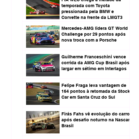
temporada com Toyota
pressionada pela BMW e
Corvette na frente da LMGT3
Mercedes-AMG lidera GT World
Challenge por 29 pontos após
nova troca com a Porsche
Guilherme Franceschini vence
corrida da AMG Cup Brasil após
largar em sétimo em Interlagos
Felipe Fraga leva vantagem de
164 pontos à retomada da Stock
Car em Santa Cruz do Sul
Firás Fahs vê evolução do carro
após desafio noturno na Nascar
Brasil