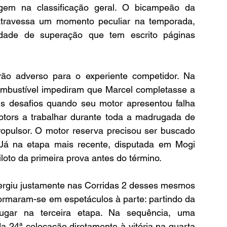
em na classificação geral. O bicampeão da 
atravessa um momento peculiar na temporada, 
dade de superação que tem escrito páginas 
ão adverso para o experiente competidor. Na 
mbustível impediram que Marcel completasse a 
is desafios quando seu motor apresentou falha 
otors a trabalhar durante toda a madrugada de 
opulsor. O motor reserva precisou ser buscado 
 Já na etapa mais recente, disputada em Mogi 
oto da primeira prova antes do término.
ergiu justamente nas Corridas 2 desses mesmos 
ormaram-se em espetáculos à parte: partindo da 
lugar na terceira etapa. Na sequência, uma 
 24ª colocação diretamente à vitória na quarta 