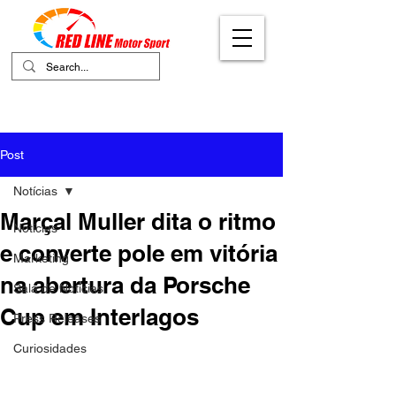
Your Ultimate Destination for Motor
Sports
Post
Notícias
Marçal Muller dita o ritmo
Notícias
e converte pole em vitória
Marketing
na abertura da Porsche
Sala de Notícias
Cup em Interlagos
Press Releases
Curiosidades