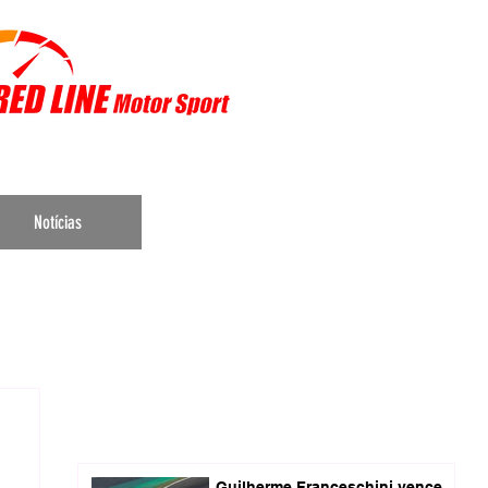
r Sports
Notícias
Guilherme Franceschini vence