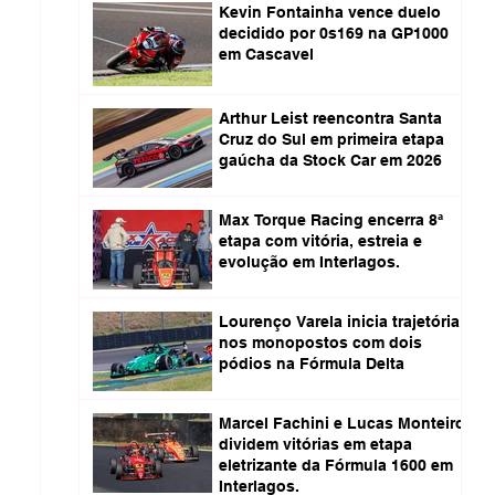
Kevin Fontainha vence duelo
decidido por 0s169 na GP1000
em Cascavel
Arthur Leist reencontra Santa
Cruz do Sul em primeira etapa
gaúcha da Stock Car em 2026
Max Torque Racing encerra 8ª
etapa com vitória, estreia e
evolução em Interlagos.
Lourenço Varela inicia trajetória
nos monopostos com dois
pódios na Fórmula Delta
Marcel Fachini e Lucas Monteiro
dividem vitórias em etapa
eletrizante da Fórmula 1600 em
Interlagos.