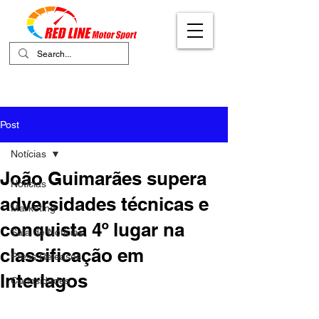
Your Ultimate Destination for Motor
Sports
Post
Notícias
João Guimarães supera
Notícias
adversidades técnicas e
Marketing
conquista 4º lugar na
Sala de Notícias
classificação em
Press Releases
Interlagos
Curiosidades