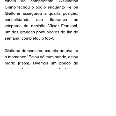
tabela do campeonato. Wellington 
Cirino fechou o pódio enquanto Felipe 
Giaffone assegurou a quarta posição, 
consolidando sua liderança às 
vésperas da decisão. Victor Franzoni, 
um dos grandes pontuadores do fim de 
semana, completou o top-5.
Giaffone demonstrou cautela ao avaliar 
o momento: "Estou só terminando, estou 
morto [risos]. Tivemos um pouco de 
sorte, demos uma evoluída no 
caminhão, mas o pessoal evoluiu muito 
mais do que a gente, então precisamos 
trabalhar, do contrário não vai dar."
Sete candidatos ao 
título com 44 pontos de 