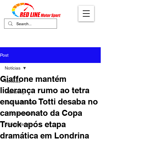
Your Ultimate Destination for Motor
Sports
Post
Notícias
Giaffone mantém
Notícias
liderança rumo ao tetra
Marketing
enquanto Totti desaba no
Sala de Notícias
campeonato da Copa
Press Releases
Truck após etapa
Curiosidades
dramática em Londrina