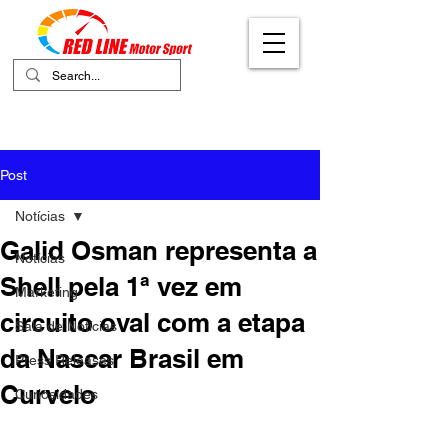
Your Ultimate Destination for Motor
Sports
Post
Notícias
Galid Osman representa a
Notícias
Shell pela 1ª vez em
Marketing
circuito oval com a etapa
Sala de Notícias
da Nascar Brasil em
Press Releases
Curvelo
Curiosidades