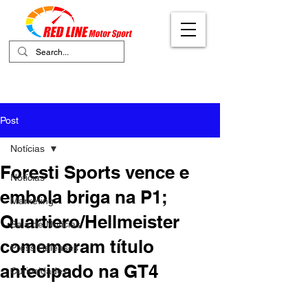
Your Ultimate Destination for Motor
Sports
Post
Notícias
Foresti Sports vence e
Notícias
embola briga na P1;
Marketing
Quartiero/Hellmeister
Sala de Notícias
comemoram título
Press Releases
antecipado na GT4
Curiosidades