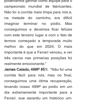
poderíamos ganhar como equipe para o 
campeonato mundial de fabricantes. 
Não foi a corrida mais limpa para nós e, 
na metade do caminho, era difícil 
imaginar terminar no pódio. Mas 
conseguimos e devemos ficar felizes 
com este terceiro lugar e com o fato de 
termos começado a temporada muito 
melhor do que em 2024. O mais 
importante é que a Ferrari venceu, e ver 
três carros nas primeiras posições foi 
realmente emocionante."
James Calado, 499P 
#51
:
  "Não foi uma 
corrida fácil para nós, mas no final, 
conseguimos uma ótima recuperação, 
levando nosso 499P ao pódio em um 
dia extremamente importante para a 
Ferrari, que garantiu um histórico um-
dois-três. Saímos do Catar com pontos 