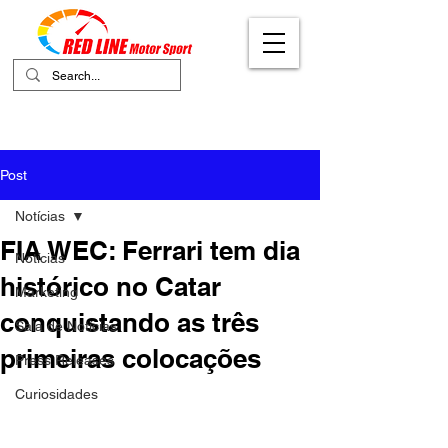
Your Ultimate Destination for Motor
Sports
Post
Notícias
FIA WEC: Ferrari tem dia
Notícias
histórico no Catar
Marketing
conquistando as três
Sala de Notícias
primeiras colocações
Press Releases
Curiosidades