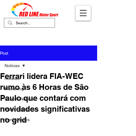
Your Ultimate Destination for Motor
Sports
Post
Notícias
Ferrari lidera FIA-WEC
Notícias
rumo às 6 Horas de São
Marketing
Paulo que contará com
Sala de Notícias
novidades significativas
Press Releases
no grid
Curiosidades