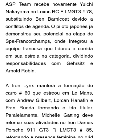
ASP Team recebe novamente Yuichi 
Nakayama no Lexus RC F LMGT3 # 78, 
substituindo Ben Barnicoat devido a 
conflitos de agenda. O piloto japonês já 
demonstrou seu potencial na etapa de 
Spa-Francorchamps, onde integrou a 
equipe francesa que liderou a corrida 
em sua estreia na categoria, dividindo 
responsabilidades com Gehrsitz e 
Arnold Robin.
A Iron Lynx manterá a formação do 
carro # 60 que estreou em Le Mans, 
com Andrew Gilbert, Lorcan Hanafin e 
Fran Rueda formando o trio titular. 
Paralelamente, Michelle Gatting deve 
retomar suas atividades no Iron Dames 
Porsche 911 GT3 R LMGT3 # 85, 
reforçando a presença feminina no grid 