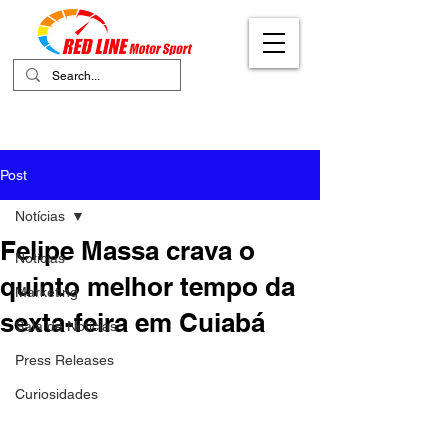
Your Ultimate Destination for Motor
Sports
Post
Notícias
Felipe Massa crava o
Notícias
quinto melhor tempo da
Marketing
sexta-feira em Cuiabá
Sala de Notícias
Press Releases
Curiosidades