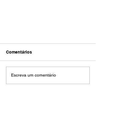
Comentários
Escreva um comentário
Fórmula 1: Mercedes largará no
GP do Catar com George
Russell na P2 e Hamilton na P6