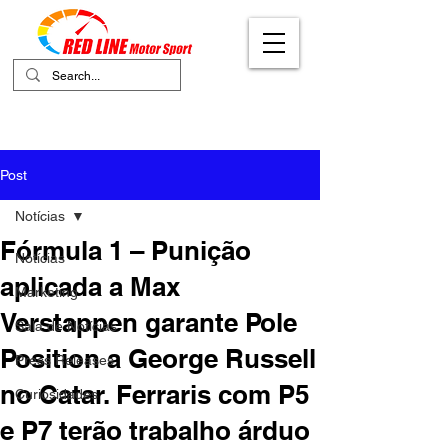
Your Ultimate Destination for Motor
Sports
Post
Notícias
Fórmula 1 – Punição
Notícias
aplicada a Max
Marketing
Verstappen garante Pole
Sala de Notícias
Position a George Russell
Press Releases
no Catar. Ferraris com P5
Curiosidades
e P7 terão trabalho árduo