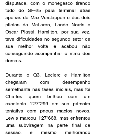
disputada, com o monegasco tirando 
tudo do SF-25 para terminar atrás 
apenas de Max Verstappen e dos dois 
pilotos da McLaren, Lando Norris e 
Oscar Piastri. Hamilton, por sua vez, 
teve dificuldades no segundo setor de 
sua melhor volta e acabou não 
conseguindo acompanhar o ritmo dos 
demais.
Durante o Q3, Leclerc e Hamilton 
chegaram com desempenho 
semelhante nas fases iniciais, mas foi 
Charles quem brilhou com um 
excelente 1'27”299 em sua primeira 
tentativa com pneus macios novos. 
Lewis marcou 1'27”668, mas enfrentou 
uma subviragem na parte final da 
sessão, e mesmo melhorando 