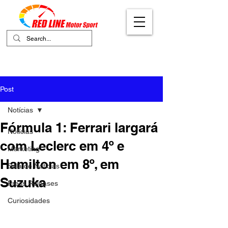
Your Ultimate Destination for Motor
Sports
Post
Notícias
Fórmula 1: Ferrari largará
Notícias
com Leclerc em 4º e
Marketing
Hamilton em 8º, em
Sala de Notícias
Suzuka
Press Releases
Curiosidades