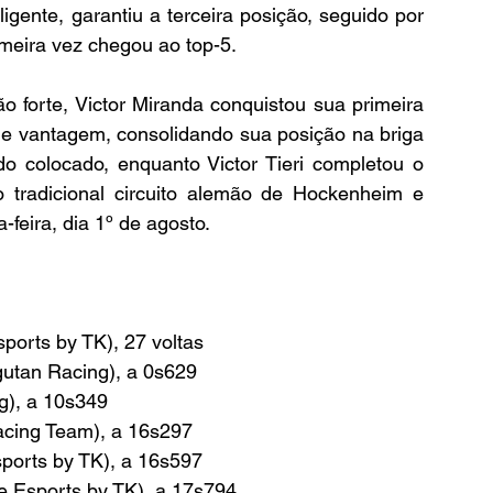
ligente, garantiu a terceira posição, seguido por 
imeira vez chegou ao top-5.
 forte, Victor Miranda conquistou sua primeira 
e vantagem, consolidando sua posição na briga 
ndo colocado, enquanto Victor Tieri completou o 
 tradicional circuito alemão de Hockenheim e 
feira, dia 1º de agosto.
sports by TK), 27 voltas
ngutan Racing), a 0s629
ng), a 10s349
acing Team), a 16s297
sports by TK), a 16s597
te Esports by TK), a 17s794