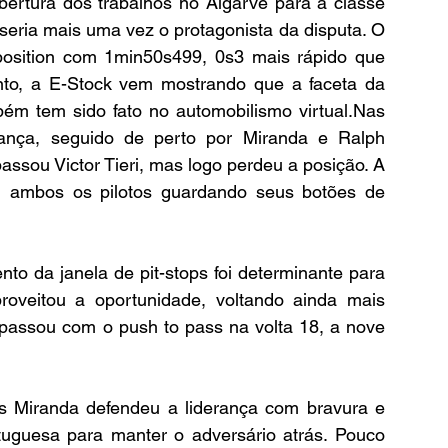
bertura dos trabalhos no Algarve para a classe 
seria mais uma vez o protagonista da disputa. O 
position com 1min50s499, 0s3 mais rápido que 
nto, a E-Stock vem mostrando que a faceta da 
bém tem sido fato no automobilismo virtual.Nas 
rança, seguido de perto por Miranda e Ralph 
assou Victor Tieri, mas logo perdeu a posição. A 
om ambos os pilotos guardando seus botões de 
o da janela de pit-stops foi determinante para 
oveitou a oportunidade, voltando ainda mais 
passou com o push to pass na volta 18, a nove 
as Miranda defendeu a liderança com bravura e 
rtuguesa para manter o adversário atrás. Pouco 