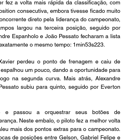
r fez a volta mais rápida da classificação, com 
ition consecutiva, embora tivesse ficado muito 
concorrente direto pela liderança do campeonato, 
pos largou na terceira posição, seguido por 
ndre Espanholo e João Pessato fecharam a lista 
do exatamente o mesmo tempo: 1min53s223.
Xavier perdeu o ponto de frenagem e caiu de 
m espalhou um pouco, dando a oportunidade para 
ogo na segunda curva. Mais atrás, Alexandre 
ssato subiu para quinto, seguido por Everton 
de e passou a orquestrar seus botões de 
ança. Neste embalo, o piloto fez a melhor volta 
aleu mais dos pontos extras para o campeonato. 
rocas de posições entre Gelson, Gabriel Felipe e 