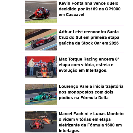
Kevin Fontainha vence duelo
decidido por 0s169 na GP1000
em Cascavel
Arthur Leist reencontra Santa
Cruz do Sul em primeira etapa
gaúcha da Stock Car em 2026
Max Torque Racing encerra 8ª
etapa com vitória, estreia e
evolução em Interlagos.
Lourenço Varela inicia trajetória
nos monopostos com dois
pódios na Fórmula Delta
Marcel Fachini e Lucas Monteiro
dividem vitórias em etapa
eletrizante da Fórmula 1600 em
Interlagos.