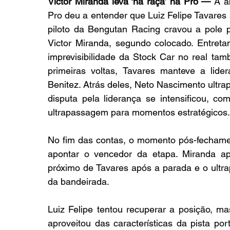
Victor Miranda leva ‘na raça’ na Pro — 
A a
Pro deu a entender que Luiz Felipe Tavares 
piloto da Bengutan Racing cravou a pole 
Victor Miranda, segundo colocado. Entreta
imprevisibilidade da Stock Car no real tam
primeiras voltas, Tavares manteve a lide
Benitez. Atrás deles, Neto Nascimento ultrap
disputa pela liderança se intensificou, c
ultrapassagem para momentos estratégicos.
No fim das contas, o momento pós-fechament
apontar o vencedor da etapa. Miranda apr
próximo de Tavares após a parada e o ultra
da bandeirada.
Luiz Felipe tentou recuperar a posição, m
aproveitou das características da pista po