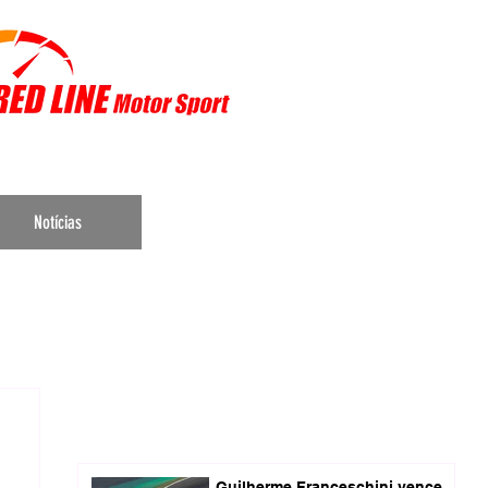
r Sports
Notícias
Guilherme Franceschini vence