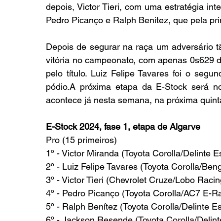
depois, Victor Tieri, com uma estratégia inte
Pedro Picanço e Ralph Benitez, que pela pr
Depois de segurar na raça um adversário tão
vitória no campeonato, com apenas 0s629 d
pelo título. Luiz Felipe Tavares foi o segu
pódio.A próxima etapa da E-Stock será no
acontece já nesta semana, na próxima quinta-
E-Stock 2024, fase 1, etapa de Algarve
Pro (15 primeiros)
1º - Victor Miranda (Toyota Corolla/Delinte E
2º - Luiz Felipe Tavares (Toyota Corolla/Be
3º - Victor Tieri (Chevrolet Cruze/Lobo Raci
4º - Pedro Picanço (Toyota Corolla/AC7 E-R
5º - Ralph Benítez (Toyota Corolla/Delinte E
6º - Jackson Resende (Toyota Corolla/Delin