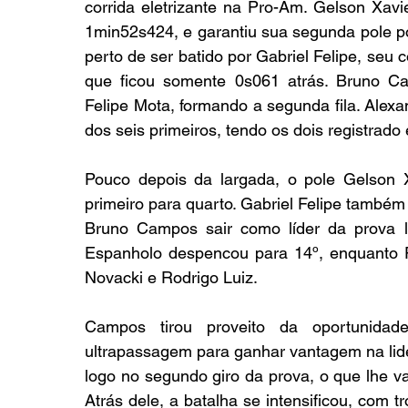
corrida eletrizante na Pro-Am. Gelson Xavie
1min52s424, e garantiu sua segunda pole pos
perto de ser batido por Gabriel Felipe, seu 
que ficou somente 0s061 atrás. Bruno Cam
Felipe Mota, formando a segunda fila. Alexa
dos seis primeiros, tendo os dois registra
Pouco depois da largada, o pole Gelson 
primeiro para quarto. Gabriel Felipe també
Bruno Campos sair como líder da prova l
Espanholo despencou para 14º, enquanto Pe
Novacki e Rodrigo Luiz.
Campos tirou proveito da oportunida
ultrapassagem para ganhar vantagem na lider
logo no segundo giro da prova, o que lhe v
Atrás dele, a batalha se intensificou, com t