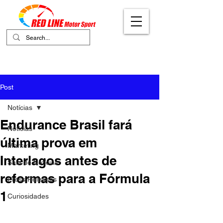
Your Ultimate Destination for Motor
Sports
Post
Notícias
Endurance Brasil fará
Notícias
última prova em
Marketing
Interlagos antes de
Sala de Notícias
reformas para a Fórmula
Press Releases
1
Curiosidades