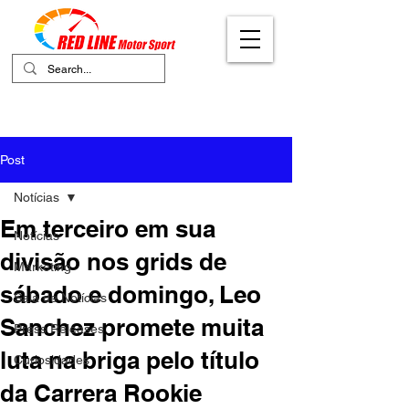
Your Ultimate Destination for Motor
Sports
Post
Notícias
Em terceiro em sua
Notícias
divisão nos grids de
Marketing
sábado e domingo, Leo
Sala de Notícias
Sanchez promete muita
Press Releases
luta na briga pelo título
Curiosidades
da Carrera Rookie