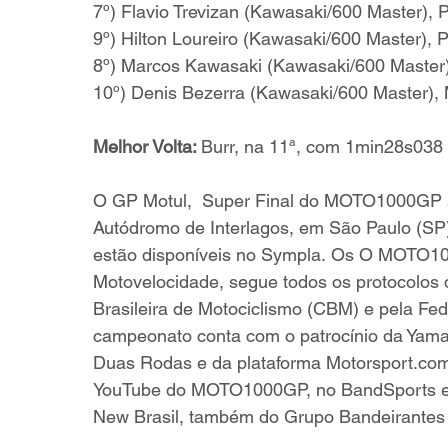
7º) Flavio Trevizan (Kawasaki/600 Master), P
9º) Hilton Loureiro (Kawasaki/600 Master), P
8º) Marcos Kawasaki (Kawasaki/600 Master)
10º) Denis Bezerra (Kawasaki/600 Master), 
Melhor Volta: 
Burr, na 11ª, com 1min28s038
O GP Motul,  Super Final do MOTO1000GP s
Autódromo de Interlagos, em São Paulo (SP)
estão disponíveis no Sympla.
 Os O MOTO100
Motovelocidade, segue todos os protocolos 
Brasileira de Motociclismo (CBM) e pela Fed
campeonato conta com o patrocínio da Yamaha
Duas Rodas e da plataforma 
Motorsport.co
YouTube do MOTO1000GP, no BandSports em 
New Brasil, também do Grupo Bandeirantes