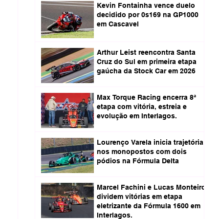
Kevin Fontainha vence duelo
decidido por 0s169 na GP1000
em Cascavel
Arthur Leist reencontra Santa
Cruz do Sul em primeira etapa
gaúcha da Stock Car em 2026
Max Torque Racing encerra 8ª
etapa com vitória, estreia e
evolução em Interlagos.
Lourenço Varela inicia trajetória
nos monopostos com dois
pódios na Fórmula Delta
Marcel Fachini e Lucas Monteiro
dividem vitórias em etapa
eletrizante da Fórmula 1600 em
Interlagos.