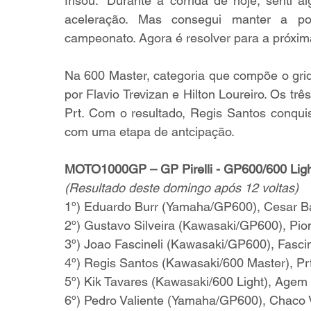
frisou. “Durante a corrida de hoje, senti
aceleração. Mas consegui manter a po
campeonato. Agora é resolver para a próxima 
Na 600 Master, categoria que compõe o grid 
por Flavio Trevizan e Hilton Loureiro. Os tr
Prt. Com o resultado, Regis Santos conquist
com uma etapa de antcipação.
MOTO1000GP – GP Pirelli - GP600/600 Ligh
(Resultado deste domingo após 12 voltas)
1º) Eduardo Burr (Yamaha/GP600), Cesar B
2º) Gustavo Silveira (Kawasaki/GP600), Pion
3º) Joao Fascineli (Kawasaki/GP600), Fasci
4º) Regis Santos (Kawasaki/600 Master), Pr
5º) Kik Tavares (Kawasaki/600 Light), Agem
6º) Pedro Valiente (Yamaha/GP600), Chaco 