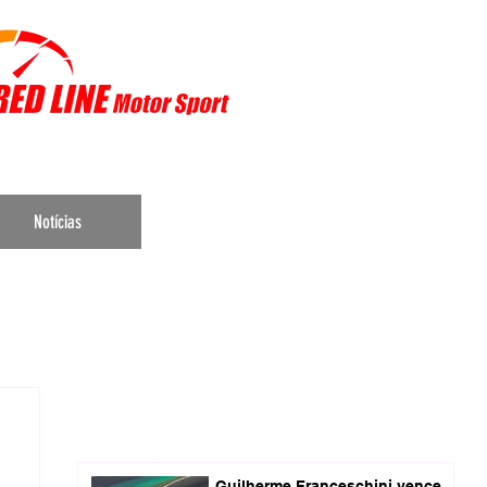
r Sports
Notícias
Guilherme Franceschini vence