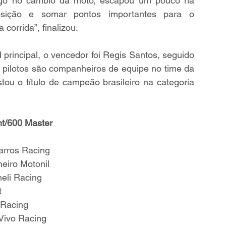
 algo no câmbio da moto, escapou um pouco na 
sição e somar pontos importantes para o 
corrida”, finalizou.
principal, o vencedor foi Regis Santos, seguido 
ês pilotos são companheiros de equipe no time da 
ou o título de campeão brasileiro na categoria 
t/600 Master
arros Racing
eiro Motonil
neli Racing
t
 Racing
Vivo Racing