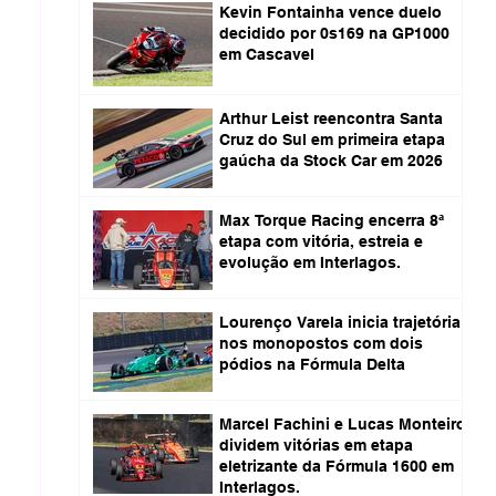
Kevin Fontainha vence duelo
decidido por 0s169 na GP1000
em Cascavel
Arthur Leist reencontra Santa
Cruz do Sul em primeira etapa
gaúcha da Stock Car em 2026
Max Torque Racing encerra 8ª
etapa com vitória, estreia e
evolução em Interlagos.
Lourenço Varela inicia trajetória
nos monopostos com dois
pódios na Fórmula Delta
Marcel Fachini e Lucas Monteiro
dividem vitórias em etapa
eletrizante da Fórmula 1600 em
Interlagos.