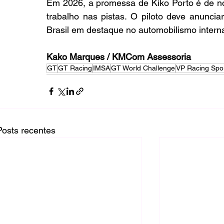
Em 2026, a promessa de Kiko Porto é de n
trabalho nas pistas. O piloto deve anunci
Brasil em destaque no automobilismo interna
Kako Marques / KMCom Assessoria
GT
GT Racing
IMSA
GT World Challenge
VP Racing Spo
Posts recentes