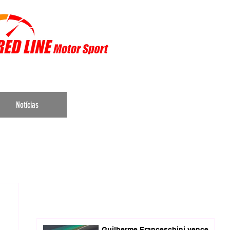
r Sports
Notícias
Guilherme Franceschini vence