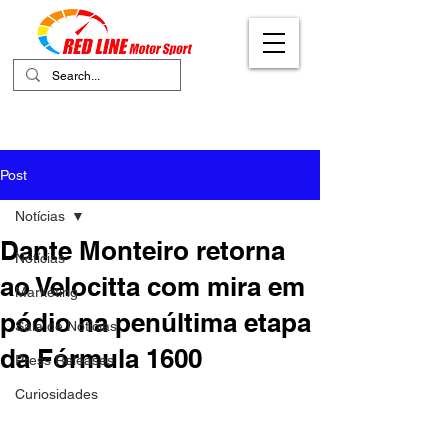
Your Ultimate Destination for Motor
Sports
Post
Notícias
Dante Monteiro retorna
Notícias
ao Velocitta com mira em
Marketing
pódio na penúltima etapa
Sala de Notícias
da Fórmula 1600
Press Releases
Curiosidades