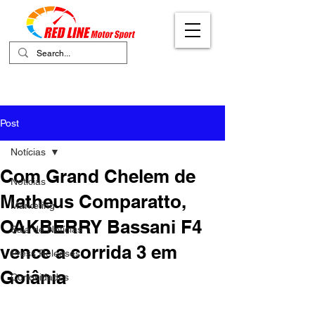
Your Ultimate Destination for Motor
Sports
Post
Notícias
Com Grand Chelem de
Notícias
Matheus Comparatto,
Marketing
OAKBERRY Bassani F4
Sala de Notícias
vence a corrida 3 em
Press Releases
Goiânia
Curiosidades