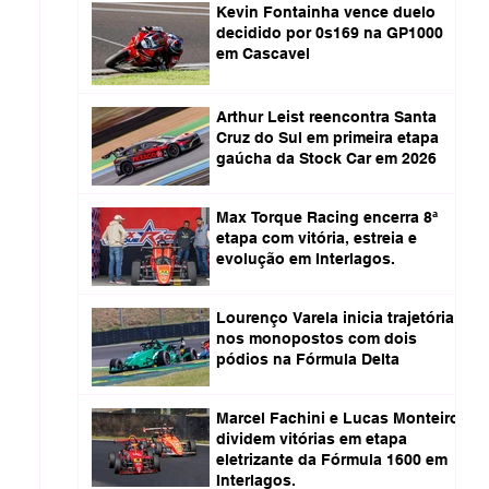
Kevin Fontainha vence duelo
decidido por 0s169 na GP1000
em Cascavel
Arthur Leist reencontra Santa
Cruz do Sul em primeira etapa
gaúcha da Stock Car em 2026
Max Torque Racing encerra 8ª
etapa com vitória, estreia e
evolução em Interlagos.
Lourenço Varela inicia trajetória
nos monopostos com dois
pódios na Fórmula Delta
Marcel Fachini e Lucas Monteiro
dividem vitórias em etapa
eletrizante da Fórmula 1600 em
Interlagos.