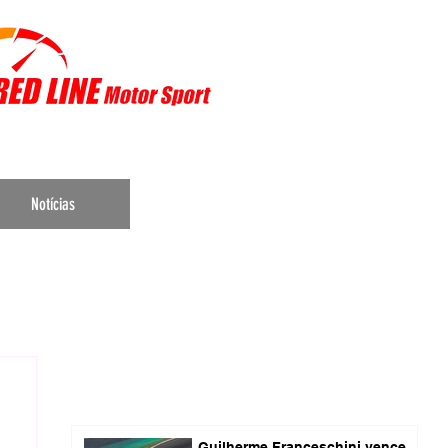
r Sports
Notícias
Guilherme Franceschini vence