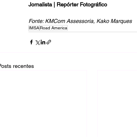
Jornalista | Repórter Fotográfico
Fonte: KMCom Assessoria, Kako Marques
IMSA
Road America
Posts recentes