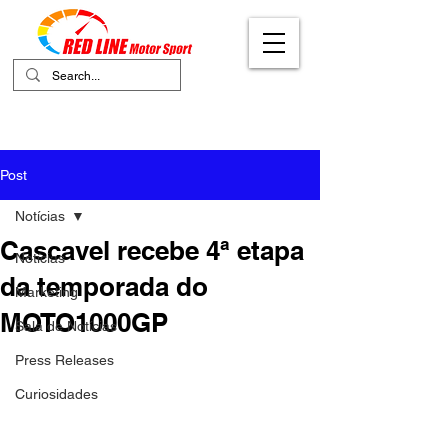
Your Ultimate Destination for Motor
Sports
Post
Notícias
Cascavel recebe 4ª etapa
Notícias
da temporada do
Marketing
MOTO1000GP
Sala de Notícias
Press Releases
Curiosidades