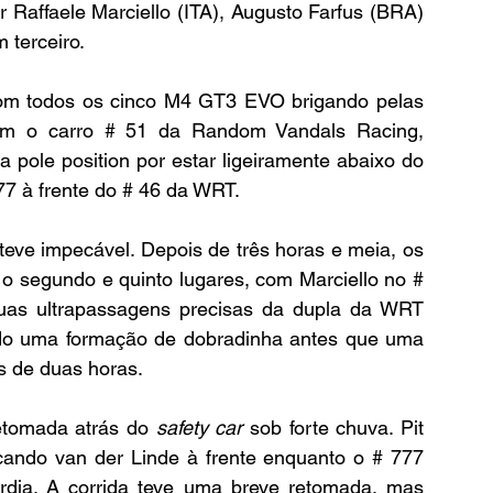
 Raffaele Marciello (ITA), Augusto Farfus (BRA) 
 terceiro.
om todos os cinco M4 GT3 EVO brigando pelas 
com o carro # 51 da Random Vandals Racing, 
 pole position por estar ligeiramente abaixo do 
77 à frente do # 46 da WRT.
e impecável. Depois de três horas e meia, os 
o segundo e quinto lugares, com Marciello no # 
uas ultrapassagens precisas da dupla da WRT 
do uma formação de dobradinha antes que uma 
s de duas horas.
etomada atrás do 
safety car
 sob forte chuva. Pit 
ando van der Linde à frente enquanto o # 777 
dia. A corrida teve uma breve retomada, mas 