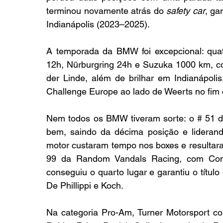
terminou novamente atrás do 
safety car
, ga
Indianápolis (2023–2025).
A temporada da BMW foi excepcional: quatro
12h, Nürburgring 24h e Suzuka 1000 km, con
der Linde, além de brilhar em Indianápolis
Challenge Europe ao lado de Weerts no fim 
Nem todos os BMW tiveram sorte: o # 51 d
bem, saindo da décima posição e lidera
motor custaram tempo nos boxes e resultar
99 da Random Vandals Racing, com Conno
conseguiu o quarto lugar e garantiu o títul
De Phillippi e Koch.
Na categoria Pro-Am, Turner Motorsport c