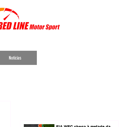
r Sports
Notícias
FIA WEC chega à metade da