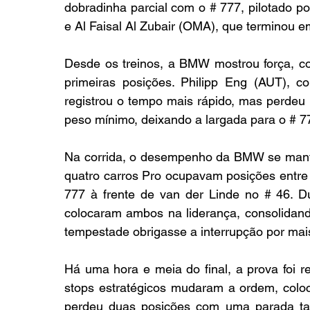
dobradinha parcial com o # 777, pilotado por
e Al Faisal Al Zubair (OMA), que terminou em
Desde os treinos, a BMW mostrou força, c
primeiras posições. Philipp Eng (AUT), 
registrou o tempo mais rápido, mas perdeu a
peso mínimo, deixando a largada para o # 7
Na corrida, o desempenho da BMW se mantev
quatro carros Pro ocupavam posições entre 
777 à frente de van der Linde no # 46. D
colocaram ambos na liderança, consolidan
tempestade obrigasse a interrupção por mai
Há uma hora e meia do final, a prova foi r
stops estratégicos mudaram a ordem, coloc
perdeu duas posições com uma parada tar