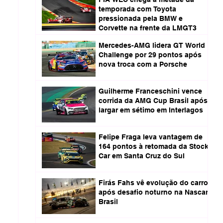
temporada com Toyota
pressionada pela BMW e
Corvette na frente da LMGT3
Mercedes-AMG lidera GT World
Challenge por 29 pontos após
nova troca com a Porsche
Guilherme Franceschini vence
corrida da AMG Cup Brasil após
largar em sétimo em Interlagos
Felipe Fraga leva vantagem de
164 pontos à retomada da Stock
Car em Santa Cruz do Sul
Firás Fahs vê evolução do carro
após desafio noturno na Nascar
Brasil