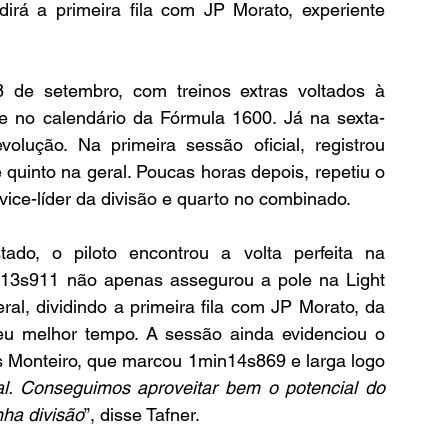
dirá a primeira fila com JP Morato, experiente 
 de setembro, com treinos extras voltados à 
e no calendário da Fórmula 1600. Já na sexta-
olução. Na primeira sessão oficial, registrou 
uinto na geral. Poucas horas depois, repetiu o 
e-líder da divisão e quarto no combinado.
o, o piloto encontrou a volta perfeita na 
13s911 
não apenas assegurou a pole na Light 
, dividindo a primeira fila com JP Morato, da 
u melhor tempo. A sessão ainda evidenciou o 
as Monteiro, que marcou 
1min14s869 
e larga logo 
al. Conseguimos aproveitar bem o potencial do 
nha divisão
”, disse Tafner.