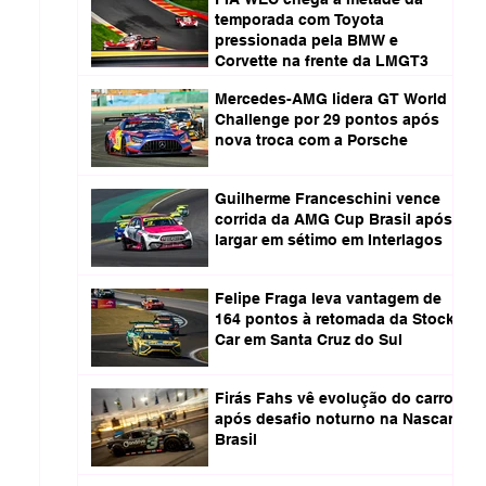
temporada com Toyota
pressionada pela BMW e
Corvette na frente da LMGT3
Mercedes-AMG lidera GT World
Challenge por 29 pontos após
nova troca com a Porsche
Guilherme Franceschini vence
corrida da AMG Cup Brasil após
largar em sétimo em Interlagos
Felipe Fraga leva vantagem de
164 pontos à retomada da Stock
Car em Santa Cruz do Sul
Firás Fahs vê evolução do carro
após desafio noturno na Nascar
Brasil