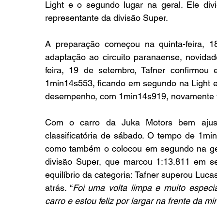
Light e o segundo lugar na geral. Ele divi
representante da divisão Super.
A preparação começou na quinta-feira, 18
adaptação ao circuito paranaense, novidad
feira, 19 de setembro, Tafner confirmou ev
1min14s553, ficando em segundo na Light e q
desempenho, com 1min14s919, novamente vic
Com o carro da Juka Motors bem ajustad
classificatória de sábado. O tempo de 
1min
como também o colocou em segundo na geral
divisão Super, que marcou 1:13.811 em se
equilíbrio da categoria: Tafner superou Luc
atrás. “
Foi uma volta limpa e muito especi
carro e estou feliz por largar na frente da mi