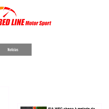
r Sports
Notícias
FIA WEC chega à metade da