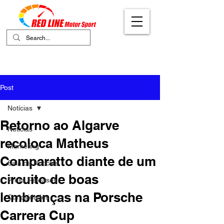
Your Ultimate Destination for Motor
Sports
Post
Notícias
Retorno ao Algarve
Notícias
recoloca Matheus
Marketing
Comparatto diante de um
Sala de Notícias
circuito de boas
Press Releases
lembranças na Porsche
Curiosidades
Carrera Cup