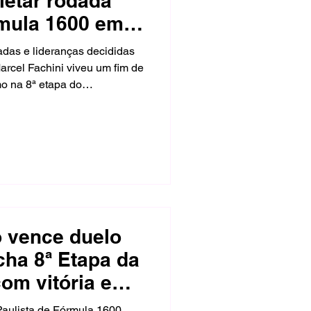
etar rodada
rmula 1600 em
adas e lideranças decididas
arcel Fachini viveu um fim de
o na 8ª etapa do
ula 1600. O piloto da
a pole position, venceu a
s079 de repetir o resultado no
gem por Interlagos com dois
 vence duelo
echa 8ª Etapa da
om vitória e
 Super
aulista de Fórmula 1600