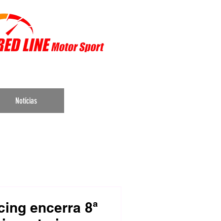
r Sports
Notícias
ing encerra 8ª