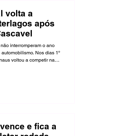
 volta a
terlagos após
Cascavel
 não interromperam o ano
o automobilismo. Nos dias 1º
anaus voltou a competir na
 realizou boas
e sábado e completou a prova
 sem grandes interferências.
vence e fica a