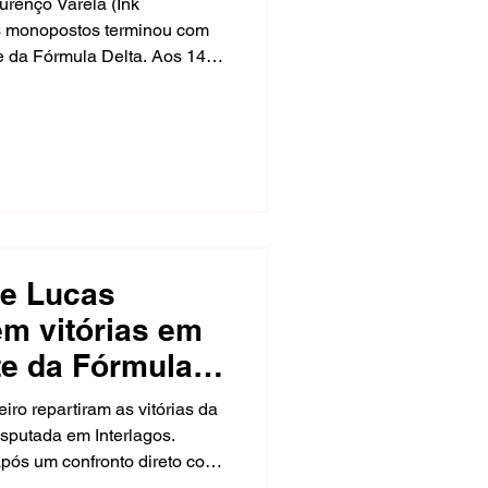
urenço Varela (Ink
 monopostos terminou com
e da Fórmula Delta. Aos 14
o fim de semana em Interlagos
volution, com duas chegadas
 abandonos na segunda
 e Lucas
em vitórias em
te da Fórmula
agos.
iro repartiram as vitórias da
sputada em Interlagos.
após um confronto direto com
nto o piloto da Max Torque