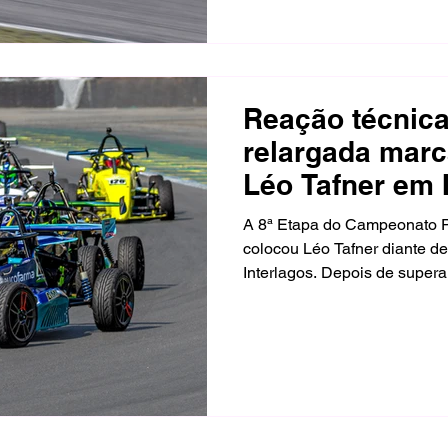
Reação técnica
relargada mar
Léo Tafner em 
A 8ª Etapa do Campeonato P
colocou Léo Tafner diante de
Interlagos. Depois de super
recuperar a competitividade 
terceiro posto da Divisão Ligh
Scuderia Fachini completou a
melhores da divisão. No do
inserido nas disputas da cate
durante a relargada danifico