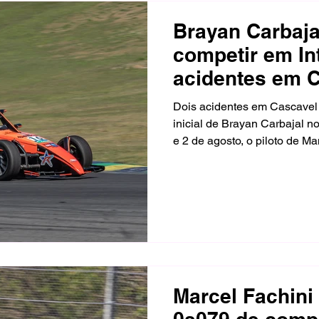
Brayan Carbajal
competir em In
acidentes em 
Dois acidentes em Cascavel
inicial de Brayan Carbajal n
e 2 de agosto, o piloto de M
Fórmula 1600, em Interlagos,
ultrapassagens na corrida d
de domingo bem posicionado,
Marcel Fachini 