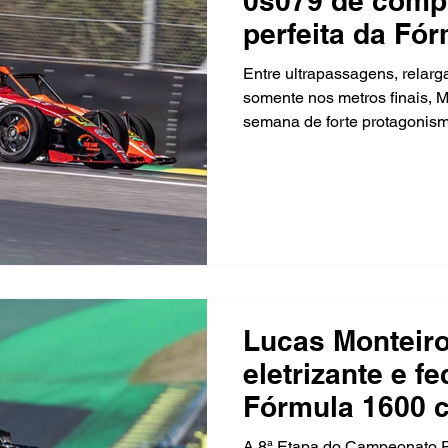
0s079 de compl
perfeita da Fó
Interlagos
Entre ultrapassagens, relarg
somente nos metros finais, M
semana de forte protagonism
Campeonato Paulista de Fórm
Scuderia Fachini conquistou 
Corrida 1 e ficou a apenas 0
domingo, encerrando a passa
pódios na Divisão Super.
Lucas Monteiro
eletrizante e f
Fórmula 1600 c
dois pódios na
A 8ª Etapa do Campeonato P