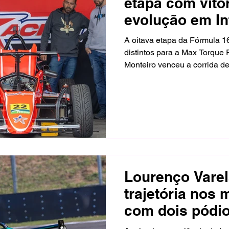
etapa com vitór
evolução em In
A oitava etapa da Fórmula 1
distintos para a Max Torque 
Monteiro venceu a corrida de
disputa na última volta e cr
menos de meio carro de van
semana, Lucas Kuhn estreou
Brayan Carbajal mostrou evo
ultrapassagens.
Lourenço Varel
trajetória nos
com dois pódi
Delta