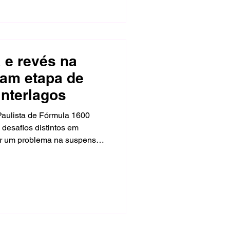
 e revés na
cam etapa de
Interlagos
aulista de Fórmula 1600
 desafios distintos em
ar um problema na suspensão,
do carro nº 12 e assegurar o
t na classificação, o piloto da
 Corrida 1 entre os quatro
mingo, quando permanecia
goria, um toque traseiro
u o câmbio.