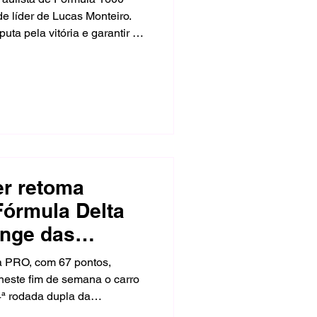
e líder de Lucas Monteiro.
uta pela vitória e garantir um
rrida 1, o piloto da Max
a no domingo para vencer uma
por apenas 79 milésimos de
agem nos metros finais de
er retoma
Fórmula Delta
onge das
a PRO, com 67 pontos,
neste fim de semana o carro
4ª rodada dupla da
 piloto capixaba também