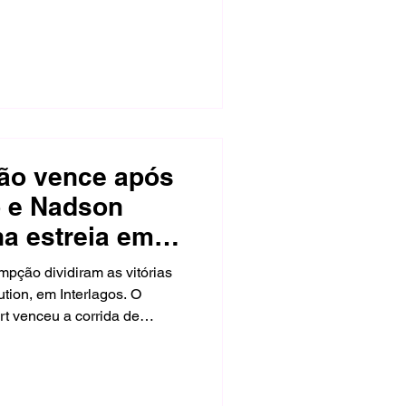
o ao superar o tricampeão
briel Reis venceu as duas
 e Alexandre Bonilha
ão vence após
o e Nadson
na estreia em
pção dividiram as vitórias
tion, em Interlagos. O
rt venceu a corrida de
nça nas voltas finais,
 Race saiu do fundo do grid
eação com 6s239 de