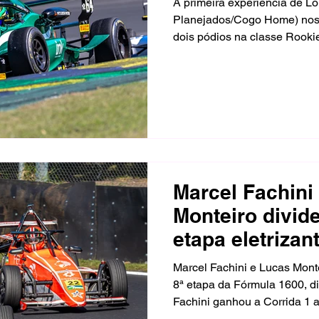
A primeira experiência de Lo
Planejados/Cogo Home) nos
dois pódios na classe Rooki
anos, o catarinense dividiu 
entre a Delta e a Fórmula E
em quinto na classe e dois
categoria.
Marcel Fachini
Monteiro divid
etapa eletrizan
1600 em Interl
Marcel Fachini e Lucas Monte
8ª etapa da Fórmula 1600, di
Fachini ganhou a Corrida 1 
JP Morato e Monteiro, enqua