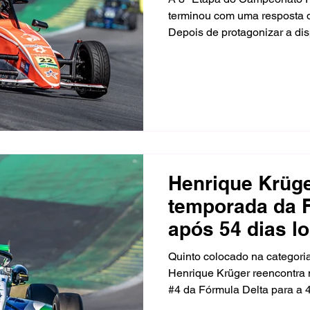
terminou com uma resposta d
Depois de protagonizar a disp
pódio na Divisão Super na Co
Torque Racing voltou à pist
prova eletrizante, decidida 
segundo após uma ultrapass
Interlagos.
Henrique Krüg
temporada da 
após 54 dias l
corridas
Quinto colocado na categori
Henrique Krüger reencontra 
#4 da Fórmula Delta para a 
temporada, em Interlagos. O