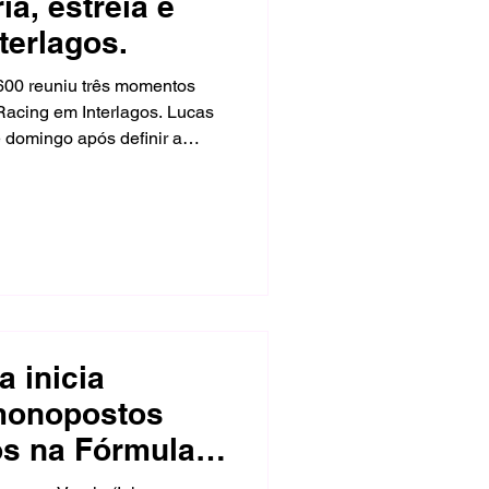
ia, estreia e
terlagos.
600 reuniu três momentos
Racing em Interlagos. Lucas
 domingo após definir a
uzar a linha de chegada com
tagem. No mesmo fim de
 aos 14 anos, enquanto
lução e realizou
a inicia
 monopostos
os na Fórmula