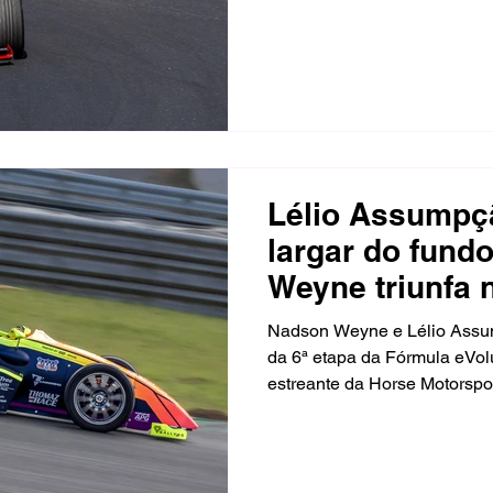
Racing respondeu no doming
por apenas 79 milésimos. Ga
provas da Light, e Edu Dias
triunfaram na Master.
Lélio Assumpç
largar do fund
Weyne triunfa 
Interlagos.
Nadson Weyne e Lélio Assum
da 6ª etapa da Fórmula eVolu
estreante da Horse Motorspo
sábado após assumir a lidera
enquanto o piloto da Thomaz
no domingo e completou a r
vantagem.